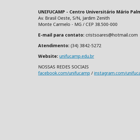
UNIFUCAMP - Centro Universitário Mário Pal
Av. Brasil Oeste, S/N, Jardim Zenith
Monte Carmelo - MG / CEP 38.500-000
E-mail para contato:
cristsoares@hotmail.com
Atendimento:
(34) 3842-5272
Website:
unifucamp.edu.br
NOSSAS REDES SOCIAIS
facebook.com/unifucamp
/
instagram.com/unifu