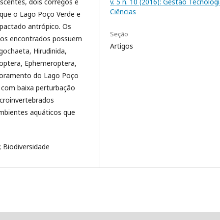
scentes, dois córregos e
v. 5 n. 10 (2016): Gestão Tecnologi
Ciências
 que o Lago Poço Verde e
pactado antrópico. Os
Seção
icos encontrados possuem
Artigos
gochaeta, Hirudinida,
hoptera, Ephemeroptera,
itoramento do Lago Poço
 com baixa perturbação
croinvertebrados
mbientes aquáticos que
 Biodiversidade