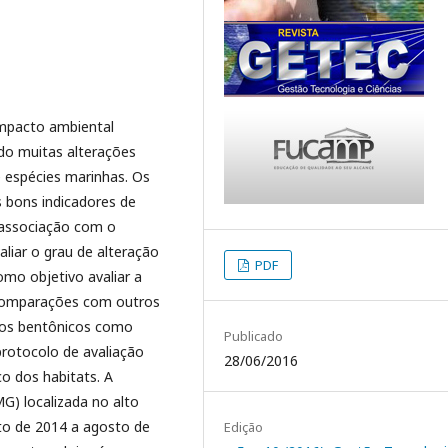
impacto ambiental
do muitas alterações
e espécies marinhas. Os
 bons indicadores de
 associação com o
liar o grau de alteração
PDF
mo objetivo avaliar a
 comparações com outros
dos bentônicos como
Publicado
protocolo de avaliação
28/06/2016
co dos habitats. A
G) localizada no alto
to de 2014 a agosto de
Edição