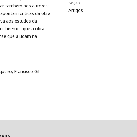
Seção
utar também nos autores:
Artigos
 apontam críticas da obra
iva aos estudos da
concluiremos que a obra
ense que ajudam na
.
ueiro; Francisco Gil
mério