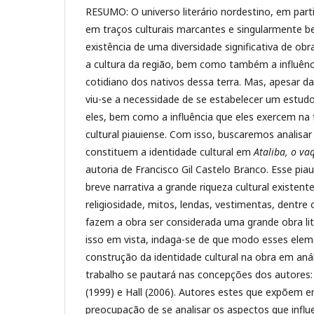
RESUMO: O universo literário nordestino, em partic
em traços culturais marcantes e singularmente b
existência de uma diversidade significativa de obr
a cultura da região, bem como também a influênci
cotidiano dos nativos dessa terra. Mas, apesar da 
viu-se a necessidade de se estabelecer um estud
eles, bem como a influência que eles exercem na
cultural piauiense. Com isso, buscaremos analisar
constituem a identidade cultural em
Ataliba, o va
autoria de Francisco Gil Castelo Branco. Esse pi
breve narrativa a grande riqueza cultural existent
religiosidade, mitos, lendas, vestimentas, dentre 
fazem a obra ser considerada uma grande obra lit
isso em vista, indaga-se de que modo esses ele
construção da identidade cultural na obra em anál
trabalho se pautará nas concepções dos autores: L
(1999) e Hall (2006). Autores estes que expõem 
preocupação de se analisar os aspectos que infl