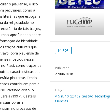
ular o piauiense, é rico
em peculiares, como a
as literárias que esboçam
a da religiosidade no
existência de tais traços,
o mais aprofundado sobre
 formação da identidade
 os traços culturais que
PDF
queiro
, obra piauiense de
auiense mostrou nessa
e no Piauí, como traços da
Publicado
outras características que
27/06/2016
erária piauiense. Tendo
mentos contribuem para a
ise. Partindo disso, o
Edição
araia (1997), Castells
v. 5 n. 10 (2016): Gestão Tecnologi
Ciências
em suas obras a
uenciam no processo de