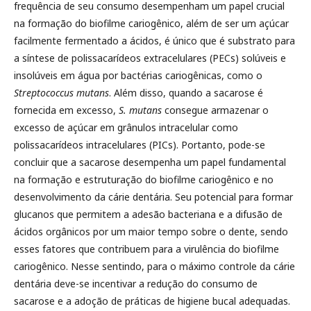
frequência de seu consumo desempenham um papel crucial
na formação do biofilme cariogênico, além de ser um açúcar
facilmente fermentado a ácidos, é único que é substrato para
a síntese de polissacarídeos extracelulares (PECs) solúveis e
insolúveis em água por bactérias cariogênicas, como o
Streptococcus mutans
. Além disso, quando a sacarose é
fornecida em excesso,
S. mutans
consegue armazenar o
excesso de açúcar em grânulos intracelular como
polissacarídeos intracelulares (PICs). Portanto, pode-se
concluir que a sacarose desempenha um papel fundamental
na formação e estruturação do biofilme cariogênico e no
desenvolvimento da cárie dentária. Seu potencial para formar
glucanos que permitem a adesão bacteriana e a difusão de
ácidos orgânicos por um maior tempo sobre o dente, sendo
esses fatores que contribuem para a virulência do biofilme
cariogênico. Nesse sentindo, para o máximo controle da cárie
dentária deve-se incentivar a redução do consumo de
sacarose e a adoção de práticas de higiene bucal adequadas.